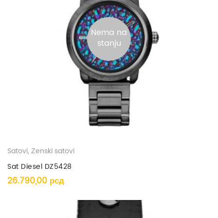
Nema na
stanju
Satovi
,
Ženski satovi
Sat Diesel DZ5428
26.790,00
рсд