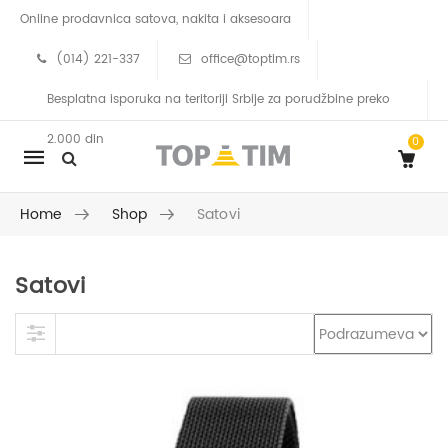
Online prodavnica satova, nakita i aksesoara
(014) 221-337
office@toptim.rs
Besplatna isporuka na teritoriji Srbije za porudžbine preko
2.000 din
0
Mobile
navigation
Home
Shop
Satovi
Satovi
Skip to content