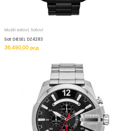
Muški satovi
,
Satovi
Sat DIESEL DZ4283
36.490,00
рсд