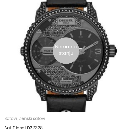
Nema na
stanju
Satovi
,
Ženski satovi
Sat Diesel DZ7328