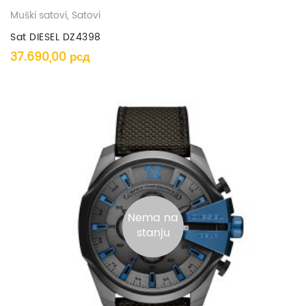
Muški satovi
,
Satovi
Sat DIESEL DZ4398
37.690,00
рсд
Nema na
stanju