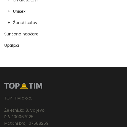
Smart satovi
Unisex
Ženski satovi
Sunčane naočare
Upaljači
TOP-TIM d.o.o.
Železnička 8, Valjevo
PIB: 100067925
Matični broj: 07588259