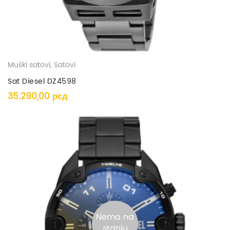
Muški satovi
,
Satovi
Sat Diesel DZ4598
35.290,00
рсд
Nema na
stanju