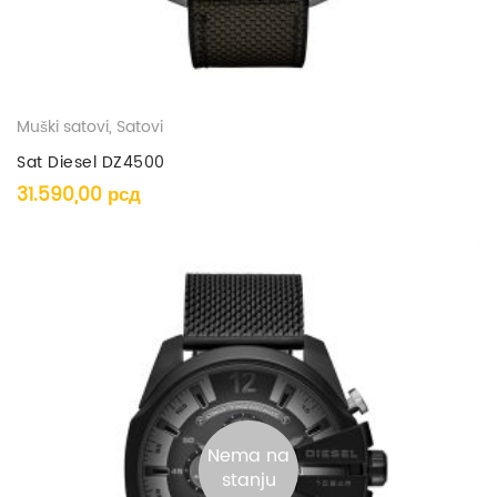
Muški satovi
,
Satovi
Sat Diesel DZ4500
31.590,00
рсд
Nema na
stanju