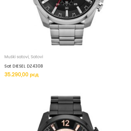
Muški satovi
,
Satovi
Sat DIESEL DZ4308
35.290,00
рсд