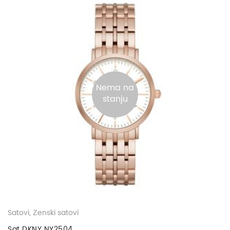
Nema na
stanju
Satovi
,
Ženski satovi
Sat DKNY NY2504