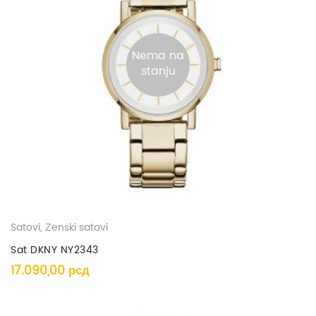
Nema na
stanju
Satovi
,
Ženski satovi
Sat DKNY NY2343
17.090,00
рсд