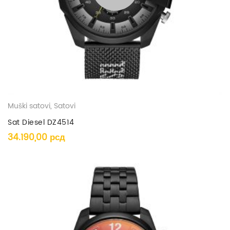
Muški satovi
,
Satovi
Sat Diesel DZ4514
34.190,00
рсд