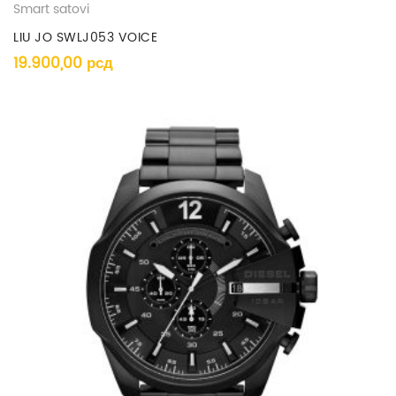
Smart satovi
LIU JO SWLJ053 VOICE
19.900,00
рсд