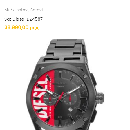
Muški satovi
,
Satovi
Sat Diesel DZ4587
38.990,00
рсд