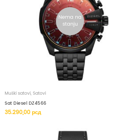
Nema na
stanju
Muški satovi
,
Satovi
Sat Diesel DZ4566
35.290,00
рсд