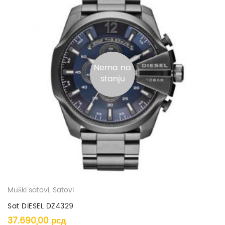
Nema na
stanju
Muški satovi
,
Satovi
Sat DIESEL DZ4329
37.690,00
рсд