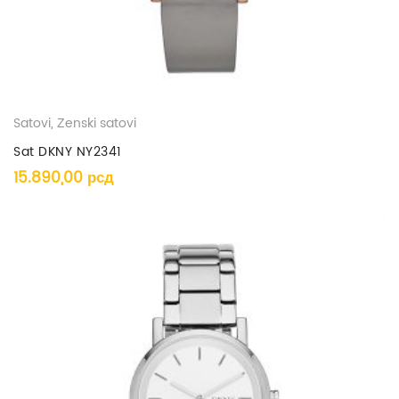
Satovi
,
Ženski satovi
Sat DKNY NY2341
15.890,00
рсд