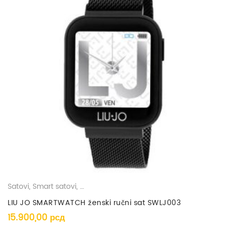
Satovi
,
Smart satovi
,
Ženski satovi
LIU JO SMARTWATCH ženski ručni sat SWLJ003
15.900,00
рсд