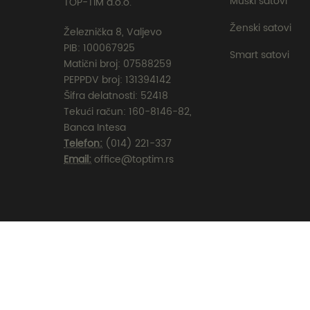
Muški satovi
TOP-TIM d.o.o.
Ženski satovi
Železnička 8, Valjevo
PIB: 100067925
Smart satovi
Matični broj: 07588259
PEPPDV broj: 131394142
Šifra delatnosti: 52418
Tekući račun: 160-8146-82,
Banca Intesa
Telefon:
(014) 221-337
Email:
office@toptim.rs