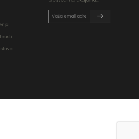
proizvodima, akcijama...
ćenja
tnosti
ostava