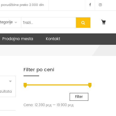
 za porudžbine preko 2.000 din
tegorije
Prodajna mesta
Kontakt
Filter po ceni
zultata
Filter
Cena:
12.390 рсд
—
19.900 рсд