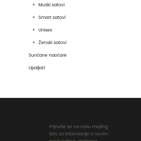
Muški satovi
Smart satovi
Unisex
Ženski satovi
Sunčane naočare
Upaljači
Prijavite se na našu mejling
listu za informacije o novim