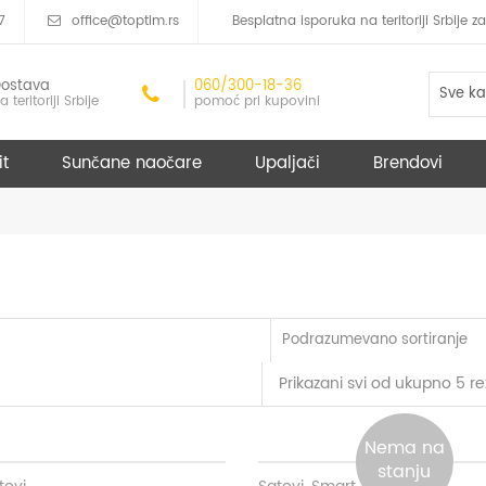
7
office@toptim.rs
Besplatna isporuka na teritoriji Srbije
ostava
060/300-18-36
Sve ka
a teritoriji Srbije
pomoć pri kupovini
it
Sunčane naočare
Upaljači
Brendovi
Podrazumevano sortiranje
Prikazani svi od ukupno 5 re
Nema na
stanju