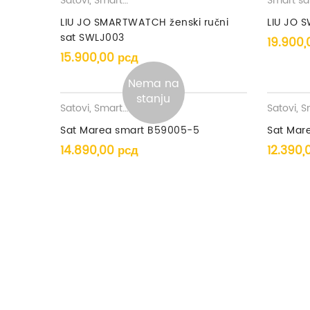
Satovi
,
Smart satovi
,
Ženski satovi
Smart sa
LIU JO SMARTWATCH ženski ručni
LIU JO 
sat SWLJ003
19.900
15.900,00
рсд
Nema na
stanju
Satovi
,
Smart satovi
Satovi
,
Sma
Sat Marea smart B59005-5
Sat Mar
14.890,00
рсд
12.390