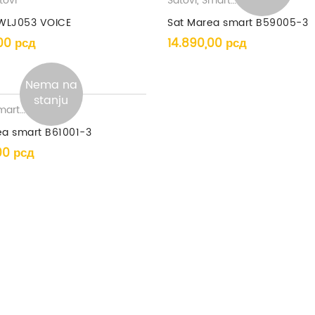
tovi
Satovi
,
Smart satovi
SWLJ053 VOICE
Sat Marea smart B59005-3
,00
рсд
14.890,00
рсд
Nema na
stanju
rt satovi
ea smart B61001-3
,00
рсд