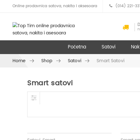
Online prodavnica satova, nakita i aksesoara
(014) 221-33
D
n
Početna
Satovi
Nak
Home
Shop
Satovi
Smart Satovi
Smart satovi
Skip to content