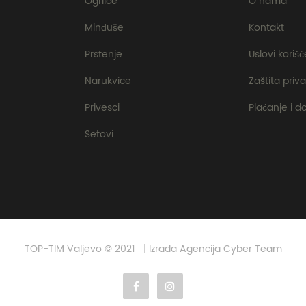
Ogrlice
O nama
Minđuše
Kontakt
Prstenje
Uslovi koriš
Narukvice
Zaštita priva
Privesci
Plaćanje i d
Setovi
TOP-TIM Valjevo © 2021 | Izrada Agencija Cyber Team