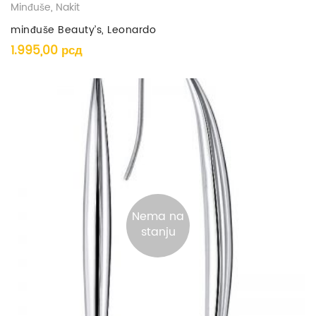
Minđuše
,
Nakit
minđuše Beauty’s, Leonardo
1.995,00
рсд
Nema na
stanju