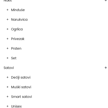
+
Nakit
Minđuše
Narukvica
Ogrlica
Privezak
Prsten
Set
+
Satovi
Dečiji satovi
Muški satovi
Smart satovi
Unisex