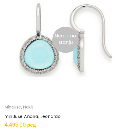
Nema na
stanju
Minđuše
,
Nakit
minđuše Andria, Leonardo
4.495,00
рсд