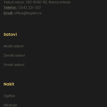
Tekući račun: 160-8146-82, Banca Intesa
Telefon:
(014) 221-337
Email:
office@toptim.rs
Satovi
Muški satovi
Ženski satovi
Smart satovi
Nakit
Ogrlice
Minđuše