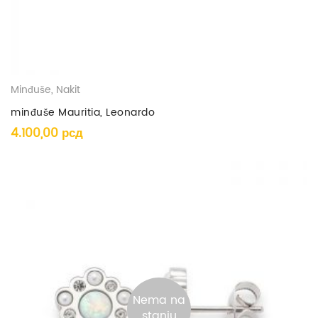
Minđuše
,
Nakit
minđuše Mauritia, Leonardo
4.100,00
рсд
Nema na
stanju