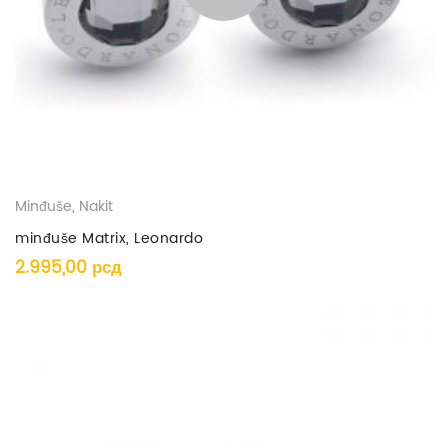
Minđuše
,
Nakit
minđuše Matrix, Leonardo
2.995,00
рсд