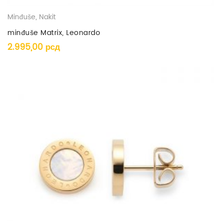
Minđuše
,
Nakit
minđuše Matrix, Leonardo
2.995,00
рсд