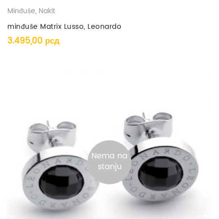
Minđuše
,
Nakit
minđuše Matrix Lusso, Leonardo
3.495,00
рсд
Nema na
stanju