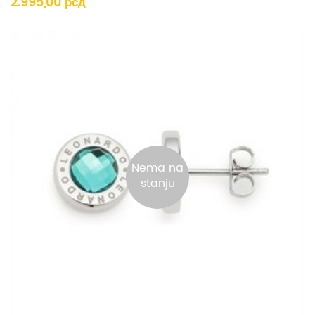
2.995,00
рсд
Nema na
stanju