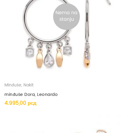
Nema na
stanju
Minđuše
,
Nakit
minđuše Dora, Leonardo
4.995,00
рсд