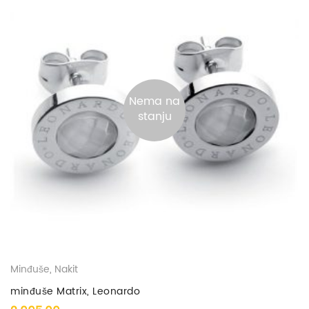
Nema na
stanju
Minđuše
,
Nakit
minđuše Matrix, Leonardo