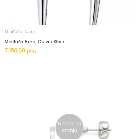
Minđuše
,
Nakit
Minđuše Born, Calvin Klein
7.150,00
рсд
Nema na
stanju