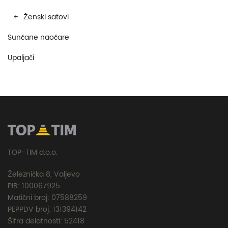
Ženski satovi
Sunčane naočare
Upaljači
TOP-TIM d.o.o.
Železnička 8, Valjevo
PIB: 100067925
Matični broj: 07588259
PEPPDV broj: 131394142
Šifra delatnosti: 52418