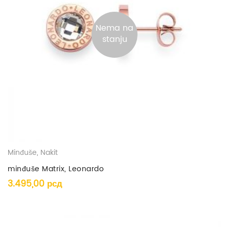
Nema na
stanju
Minđuše
,
Nakit
minđuše Matrix, Leonardo
3.495,00
рсд