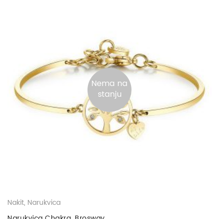
Nema na
stanju
Nakit
,
Narukvica
Narukvica Chakra, Brosway