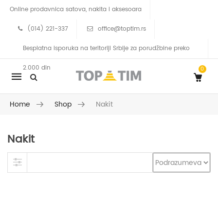
Online prodavnica satova, nakita i aksesoara
(014) 221-337
office@toptim.rs
Besplatna isporuka na teritoriji Srbije za porudžbine preko
2.000 din
0
Mobile
navigation
Home
Shop
Nakit
Nakit
Skip to content