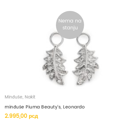
Nema na
stanju
Minđuše
,
Nakit
minđuše Piuma Beauty’s, Leonardo
2.995,00
рсд