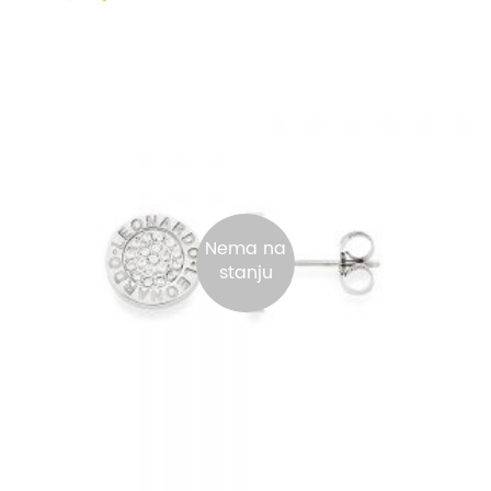
Nema na
stanju