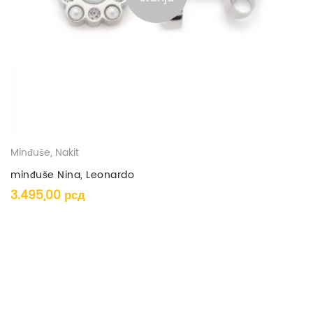
Minđuše
,
Nakit
minđuše Nina, Leonardo
3.495,00
рсд