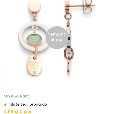
Nema na
stanju
Minđuše
,
Nakit
minđuše Lea, Leonardo
4.995,00
рсд