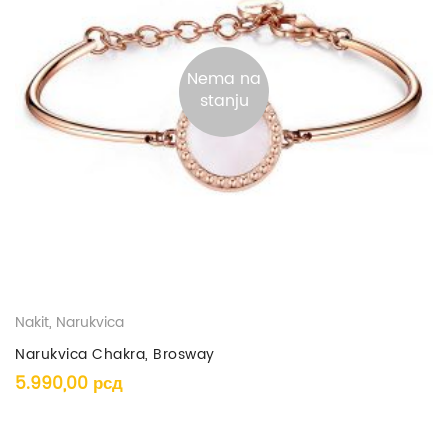
Nema na
stanju
Nakit
,
Narukvica
Narukvica Chakra, Brosway
5.990,00
рсд