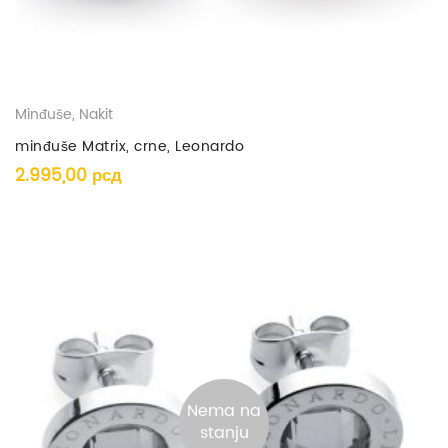
Minđuše
,
Nakit
minđuše Matrix, crne, Leonardo
2.995,00
рсд
Nema na
stanju