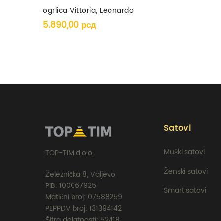
ogrlica Vittoria, Leonardo
5.890,00
рсд
Satovi
Muški satovi
TOP-TIM d.o.o.
Ženski satovi
Železnička 8, Valjevo
PIB: 100067925
Smart satovi
Matični broj: 07588259
PEPPDV broj: 131394142
Šifra delatnosti: 52418