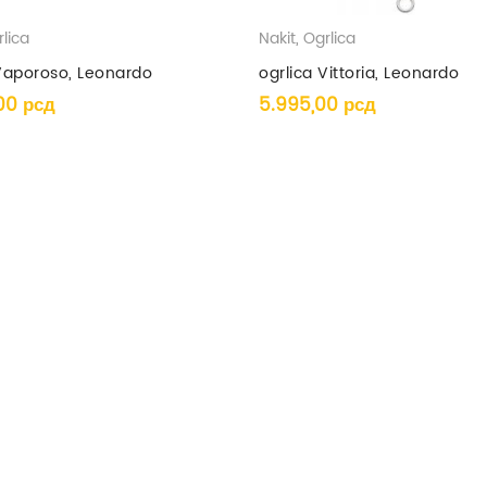
lica
Nakit
,
Ogrlica
 Vaporoso, Leonardo
ogrlica Vittoria, Leonardo
,00
рсд
5.995,00
рсд