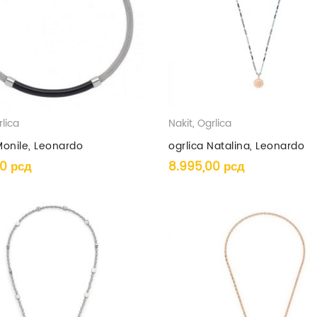
lica
Nakit
,
Ogrlica
Monile, Leonardo
ogrlica Natalina, Leonardo
00
рсд
8.995,00
рсд