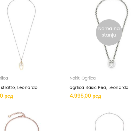
Nema na
stanju
lica
Nakit
,
Ogrlica
Astratto, Leonardo
ogrlica Basic Pea, Leonardo
00
рсд
4.995,00
рсд