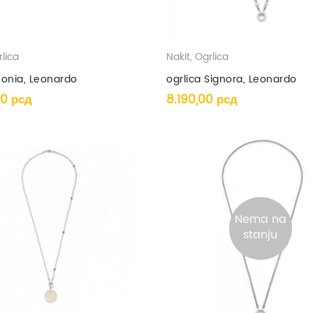
lica
Nakit
,
Ogrlica
Ronia, Leonardo
ogrlica Signora, Leonardo
00
рсд
8.190,00
рсд
Nema na
stanju