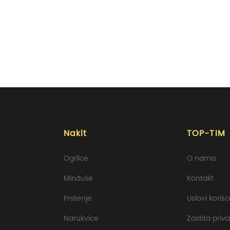
Nakit
TOP-TIM
Ogrlice
O nama
Minđuše
Kontakt
Prstenje
Uslovi koriš
Narukvice
Zaštita priva