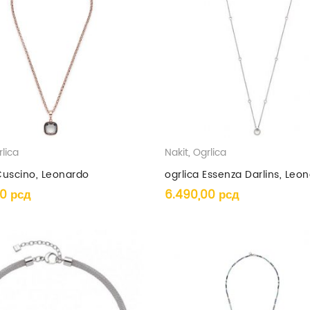
lica
Nakit
,
Ogrlica
Cuscino, Leonardo
ogrlica Essenza Darlins, Leo
00
рсд
6.490,00
рсд