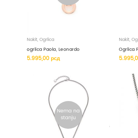
Nakit
,
Ogrlica
Nakit
,
Ogr
ogrlica Paola, Leonardo
Ogrlica 
5.995,00
рсд
5.995,
Nema na
stanju