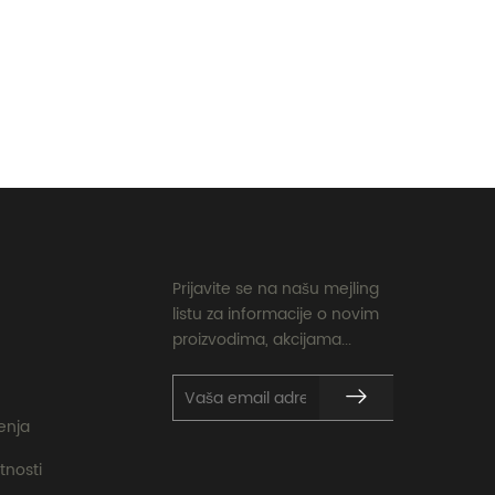
Prijavite se na našu mejling
listu za informacije o novim
proizvodima, akcijama...
ćenja
tnosti