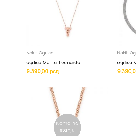
Nakit
,
Ogrlica
Nakit
,
Ogr
ogrlica Merita, Leonardo
ogrlica 
9.390,00
рсд
9.390,
Nema na
stanju