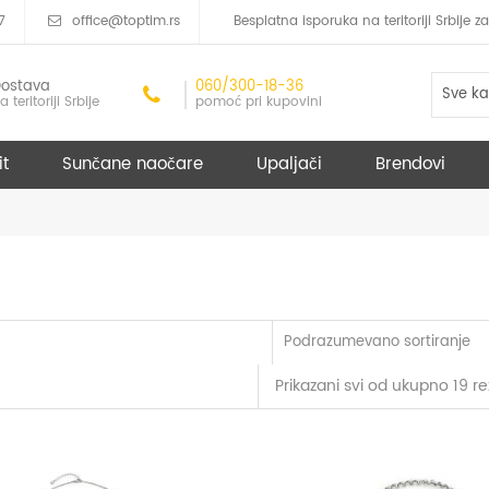
7
office@toptim.rs
Besplatna isporuka na teritoriji Srbije
ostava
060/300-18-36
Sve ka
a teritoriji Srbije
pomoć pri kupovini
it
Sunčane naočare
Upaljači
Brendovi
Podrazumevano sortiranje
Prikazani svi od ukupno 19 re