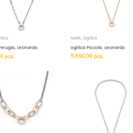
lica
Nakit
,
Ogrlica
Perugia, Leonardo
ogrlica Piccola, Leonardo
00
рсд
5.890,00
рсд