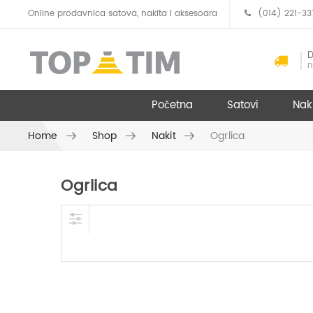
Online prodavnica satova, nakita i aksesoara
(014) 221-33
D
n
Početna
Satovi
Nak
Home
Shop
Nakit
Ogrlica
Ogrlica
Skip to content