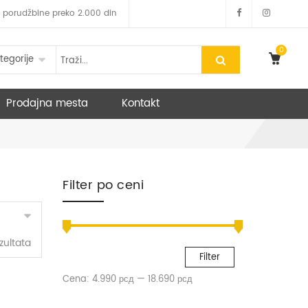
 za porudžbine preko 2.000 din
0
tegorije
Prodajna mesta
Kontakt
Filter po ceni
zultata
Filter
Cena:
4.990 рсд
—
18.690 рсд