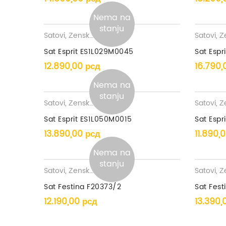
Nema na
stanju
Satovi
,
Ženski satovi
Satovi
,
Žens
Sat Esprit ES1L029M0045
Sat Espr
12.890,00
рсд
16.790
Nema na
stanju
Satovi
,
Ženski satovi
Satovi
,
Žens
Sat Esprit ES1L050M0015
Sat Espr
13.890,00
рсд
11.890,
Nema na
stanju
Satovi
,
Ženski satovi
Satovi
,
Žens
Sat Festina F20373/2
Sat Fest
12.190,00
рсд
13.390