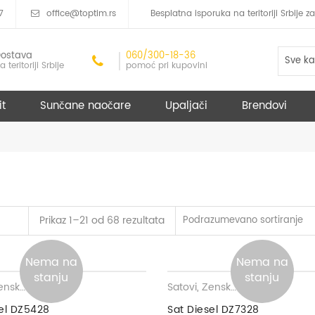
7
office@toptim.rs
Besplatna isporuka na teritoriji Srbije
ostava
060/300-18-36
Sve ka
a teritoriji Srbije
pomoć pri kupovini
it
Sunčane naočare
Upaljači
Brendovi
Prikaz 1–21 od 68 rezultata
Podrazumevano sortiranje
Nema na
Nema na
stanju
stanju
ki satovi
Satovi
,
Ženski satovi
sel DZ5428
Sat Diesel DZ7328