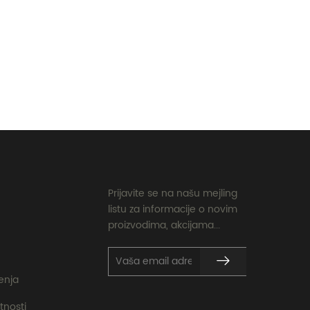
Prijavite se na našu mejling
listu za informacije o novim
proizvodima, akcijama...
ćenja
tnosti