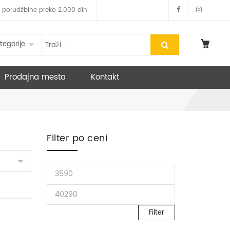
 za porudžbine preko 2.000 din
tegorije
Prodajna mesta
Kontakt
Filter po ceni
Filter