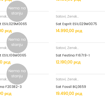
Nema na
stanju
ki satovi
Satovi
,
Ženski satovi
it ES1L029M0065
Sat Esprit ES1L029M0075
,00
рсд
14.990,00
рсд
Nema na
stanju
ki satovi
Satovi
,
Ženski satovi
it ES1L106M0065
Sat Festina F16719-1
00
рсд
12.190,00
рсд
Nema na
stanju
ki satovi
Satovi
,
Ženski satovi
ina F20382-3
Sat Fossil BQ3659
,00
рсд
19.490,00
рсд