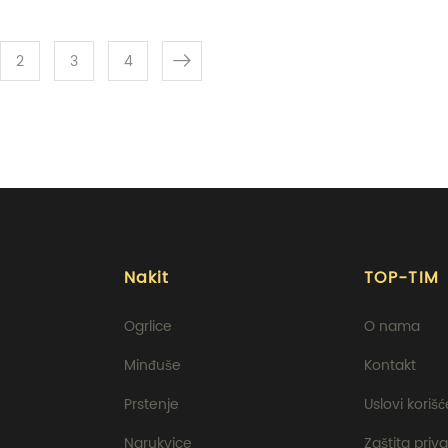
2
3
4
Nakit
TOP-TIM
Ogrlice
O nama
Minđuše
Kontakt
Prstenje
Uslovi koriš
Narukvice
Zaštita priva