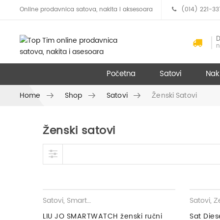
Online prodavnica satova, nakita i aksesoara
(014) 221-33
D
n
Početna
Satovi
Nak
Home
Shop
Satovi
Ženski Satovi
Ženski satovi
Skip to content
Satovi
,
Smart satovi
,
Ženski satovi
Satovi
,
Žens
LIU JO SMARTWATCH ženski ručni
Sat Die