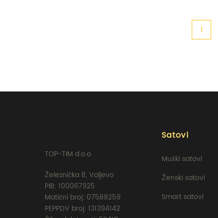
1
Satovi
TOP-TIM d.o.o.
Muški satovi
Železnička 8, Valjevo
Ženski satovi
PIB: 100067925
Smart satovi
Matični broj: 07588259
PEPPDV broj: 131394142