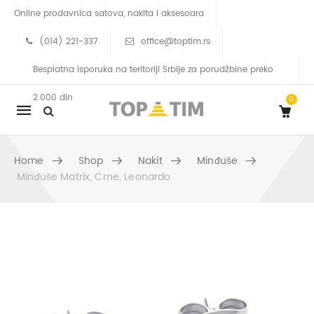
Online prodavnica satova, nakita i aksesoara
(014) 221-337
office@toptim.rs
Besplatna isporuka na teritoriji Srbije za porudžbine preko
2.000 din
0
Mobile
navigation
Home
Shop
Nakit
Minđuše
Minđuše Matrix, Crne, Leonardo
Skip to content