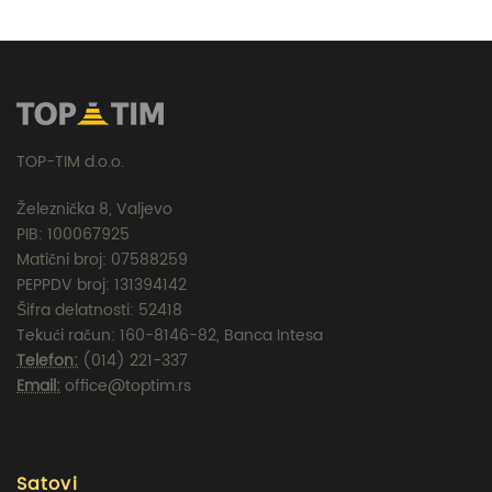
TOP-TIM d.o.o.
Železnička 8, Valjevo
PIB: 100067925
Matični broj: 07588259
PEPPDV broj: 131394142
Šifra delatnosti: 52418
Tekući račun: 160-8146-82, Banca Intesa
Telefon:
(014) 221-337
Email:
office@toptim.rs
Satovi