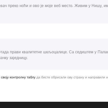
вач преко ноћи и ово је моје веб место. Живим у Нишу, им
 отада прави квалитетне шкљоцалице. Са седиштем у Па
ачку заједницу.
а
своју контролну таблу
да бисте обрисали ову страну и направили н