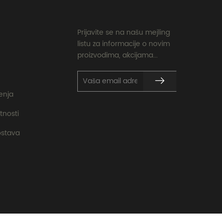
Prijavite se na našu mejling
listu za informacije o novim
proizvodima, akcijama...
ćenja
tnosti
ostava