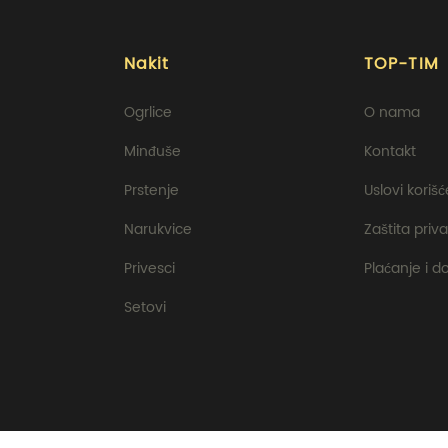
Nakit
TOP-TIM
Ogrlice
O nama
Minđuše
Kontakt
Prstenje
Uslovi koriš
Narukvice
Zaštita priva
Privesci
Plaćanje i d
Setovi