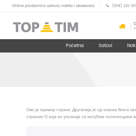
Online prodavnica satova, nakita i aksesoara
(014) 221-33
D
n
Početna
Satovi
Nak
Skip to content
Ово је пример стране. Другачија је од чланка блога з
страном О која их упознаје са могућим посетиоцима в