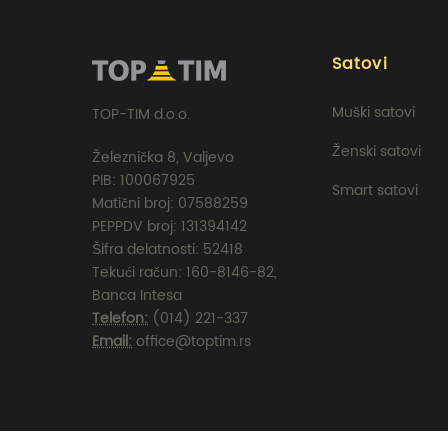
Satovi
Muški satovi
TOP-TIM d.o.o.
Ženski satovi
Železnička 8, Valjevo
PIB: 100067925
Smart satovi
Matični broj: 07588259
PEPPDV broj: 131394142
Šifra delatnosti: 52418
Tekući račun: 160-8146-82,
Banca Intesa
Telefon:
(014) 221-337
Email:
office@toptim.rs