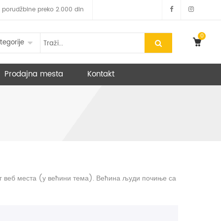
 za porudžbine preko 2.000 din
0
tegorije
Prodajna mesta
Kontakt
шег веб места (у већини тема). Већина људи почиње са