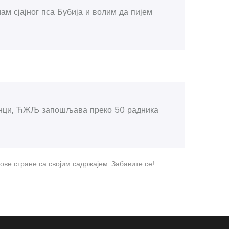
ам сјајног пса Бубија и волим да пијем
ланци, ЋЖЉ запошљава преко 50 радника
ове стране са својим садржајем. Забавите се!