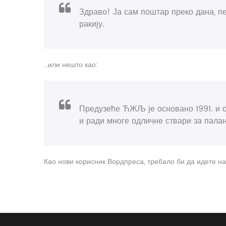
Здраво! Ја сам поштар преко дана, пе
ракију.
…или нешто као:
Предузеће ЋЖЉ је основано 1991. и
и ради многе одличне ствари за палан
Као нови корисник Вордпреса, требало би да идете н