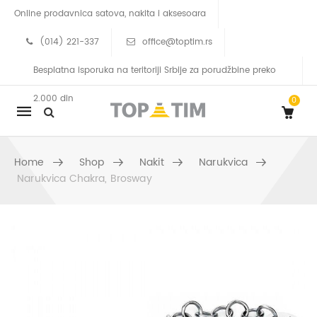
Online prodavnica satova, nakita i aksesoara
(014) 221-337
office@toptim.rs
Besplatna isporuka na teritoriji Srbije za porudžbine preko
2.000 din
0
Mobile
navigation
Home
Shop
Nakit
Narukvica
Narukvica Chakra, Brosway
Skip to content