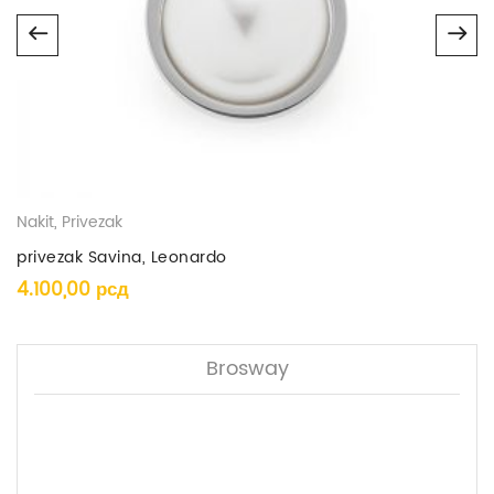
Nakit
,
Privezak
privezak Savina, Leonardo
4.100,00
рсд
Brosway