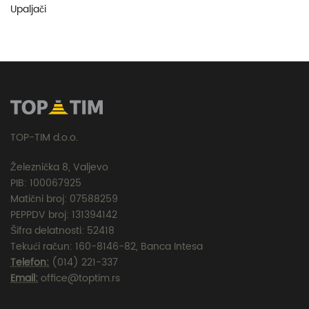
Upaljači
TOP-TIM d.o.o.
Železnička 8, Valjevo
PIB: 100067925
Matični broj: 07588259
PEPPDV broj: 131394142
Šifra delatnosti: 52418
Tekući račun: 160-8146-82, Banca Intesa
Telefon:
(014) 221-337
Email:
office@toptim.rs