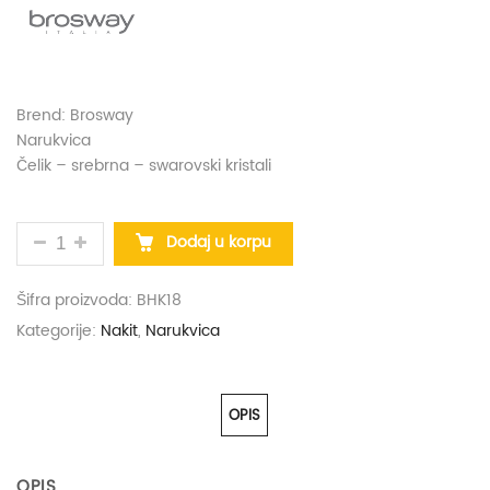
Brend: Brosway
Narukvica
Čelik – srebrna – swarovski kristali
NARUKVICA CHAKRA, BROSWAY KOLIČINA
Dodaj u korpu
Šifra proizvoda:
BHK18
Kategorije:
Nakit
,
Narukvica
OPIS
OPIS