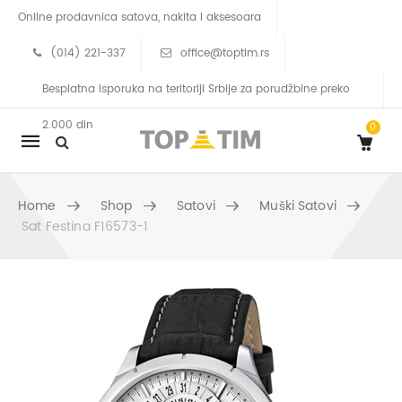
Online prodavnica satova, nakita i aksesoara
(014) 221-337
office@toptim.rs
Besplatna isporuka na teritoriji Srbije za porudžbine preko
2.000 din
0
Mobile
navigation
Home
Shop
Satovi
Muški Satovi
Sat Festina F16573-1
Skip to content