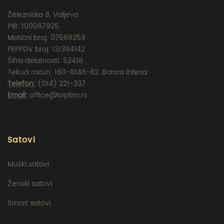
Železnička 8, Valjevo
PIB: 100067925
Matični broj: 07588259
PEPPDV broj: 131394142
Šifra delatnosti: 52418
Tekući račun: 160-8146-82, Banca Intesa
Telefon:
(014) 221-337
Email:
office@toptim.rs
Satovi
Muški satovi
Ženski satovi
Smart satovi