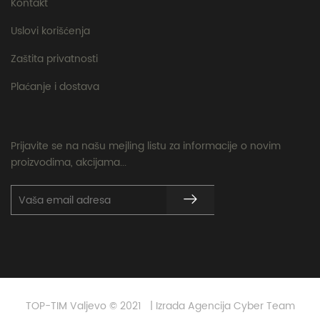
Kontakt
Uslovi korišćenja
Zaštita privatnosti
Plaćanje i dostava
Prijavite se na našu mejling listu za informacije o novim
proizvodima, akcijama...
TOP-TIM Valjevo © 2021 | Izrada Agencija Cyber Team