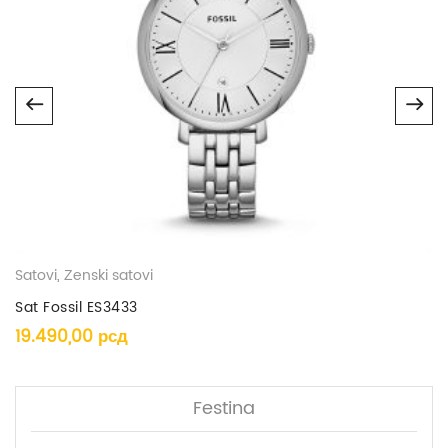
Prikaz
Analogni
Vodootpornost
5ATM
Tip mehanizma
kvarcni
Garancija mehanizma
25meseci
Garancija baterije
12meseci
Satovi
,
Ženski satovi
Sat Fossil ES3433
19.490,00
рсд
Festina