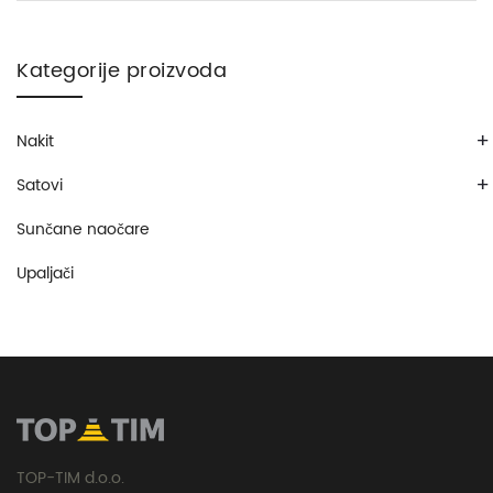
Kategorije proizvoda
+
Nakit
+
Satovi
Sunčane naočare
Upaljači
TOP-TIM d.o.o.