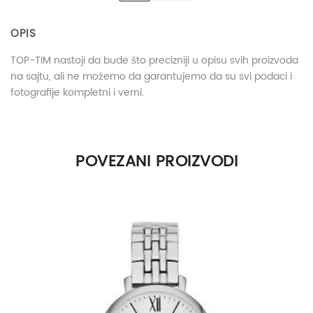
OPIS
TOP-TIM nastoji da bude što precizniji u opisu svih proizvoda
na sajtu, ali ne možemo da garantujemo da su svi podaci i
fotografije kompletni i verni.
DODATNE INFORMACIJE
POVEZANI PROIZVODI
Prečnik kućišta
46mm
Boja kućišta
Srebrna
Boja brojčanika
Bela
Narukvica
Kožna crna