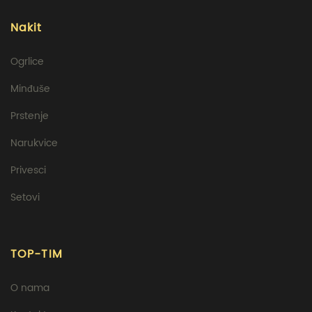
Nakit
Ogrlice
Minđuše
Prstenje
Narukvice
Privesci
Setovi
TOP-TIM
O nama