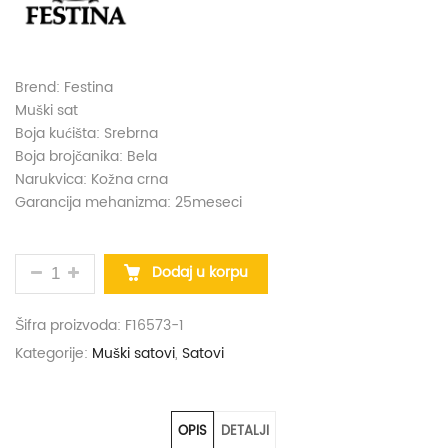
Brend: Festina
Muški sat
Boja kućišta: Srebrna
Boja brojčanika: Bela
Narukvica: Kožna crna
Garancija mehanizma: 25meseci
SAT FESTINA F16573-1 KOLIČINA
Dodaj u korpu
Šifra proizvoda:
F16573-1
Kategorije:
Muški satovi
,
Satovi
OPIS
DETALJI