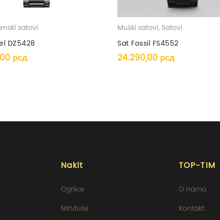
enski satovi
Muški satovi
,
Satovi
sel DZ5428
Sat Fossil FS4552
,00
рсд
24.290,00
рсд
2
1
Nakit
TOP-TIM
Ogrlice
O nama
Minđuše
Kontakt