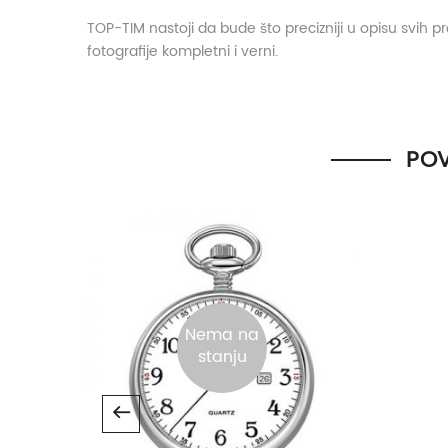
TOP-TIM nastoji da bude što precizniji u opisu svih 
fotografije kompletni i verni.
DODATNE INFORMACIJE
POV
Prečnik kućišta
Boja kućišta
Boja brojčanika
Nema na
Narukvica
stanju
Prikaz