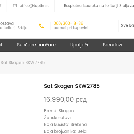
7
office@toptim.rs
Besplatna isporuka na teritoriji Srbije
ostava
060/300-18-36
Sve ka
a teritoriji Srbije
pomoć pri kupovini
it
Sunčane naočare
Upaljači
Brendovi
Sat Skagen SKW2785
Sat Skagen SKW2785
16.990,00
рсд
Brend: Skagen
Ženski satovi
Boja kućišta: Srebrna
Boja brojčanika: Bela