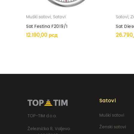
Vodootpornost
Muški satovi
,
Satovi
Satovi
,
Ž
Tip mehanizma
Sat Festina F2019/1
Sat Die
12.190,00
рсд
26.790
Garancija mehanizma
Garancija baterije
Satovi
Muški satovi
TOP-TIM d.o.o.
Ženski satovi
Železnička 8, Valjevo