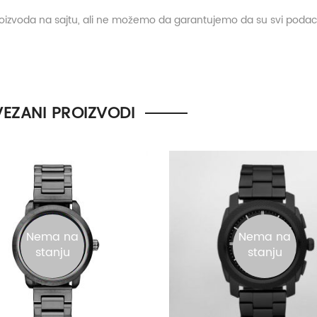
proizvoda na sajtu, ali ne možemo da garantujemo da su svi podaci
EZANI PROIZVODI
Nema na
Nema na
Pancirna
stanju
stanju