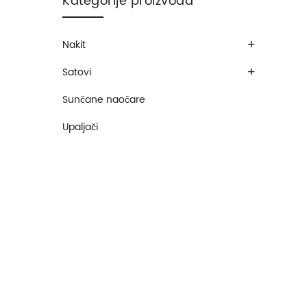
Kategorije proizvoda
+
Nakit
+
Satovi
Sunčane naočare
Upaljači