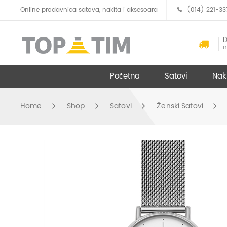
Online prodavnica satova, nakita i aksesoara
(014) 221-33
D
n
Početna
Satovi
Nak
Home
Shop
Satovi
Ženski Satovi
Skip to content