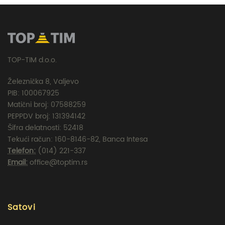
TOP-TIM d.o.o.
Železnička 8, Valjevo
PIB: 100067925
Matični broj: 07588259
PEPPDV broj: 131394142
Šifra delatnosti: 52418
Tekući račun: 160-8146-82, Banca Intesa
Telefon:
(014) 221-337
Email:
office@toptim.rs
Satovi