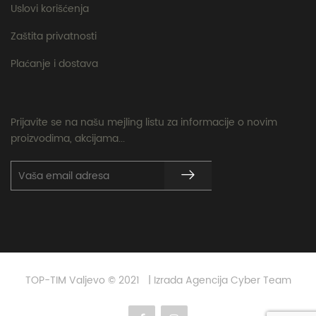
Uslovi korišćenja
Zaštita privatnosti
Plaćanje i dostava
Prijavite se na našu mejling listu za informacije o novim
proizvodima, akcijama...
TOP-TIM Valjevo © 2021 | Izrada Agencija Cyber Team