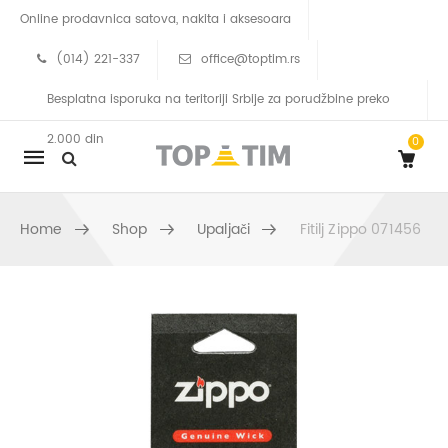
Online prodavnica satova, nakita i aksesoara
(014) 221-337
office@toptim.rs
Besplatna isporuka na teritoriji Srbije za porudžbine preko
2.000 din
0
Mobile
navigation
Home
Shop
Upaljači
Fitilj Zippo 071456
Skip to content