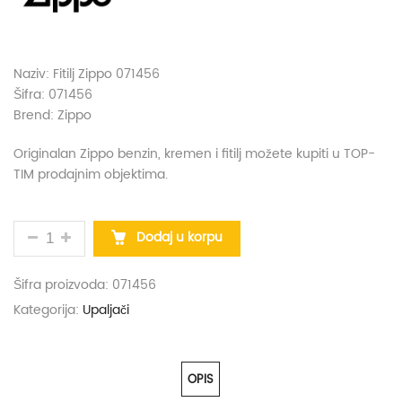
Naziv: Fitilj Zippo 071456
Šifra: 071456
Brend: Zippo
Originalan Zippo benzin, kremen i fitilj možete kupiti u TOP-
TIM prodajnim objektima.
FITILJ ZIPPO 071456 KOLIČINA
Dodaj u korpu
Šifra proizvoda:
071456
Kategorija:
Upaljači
OPIS