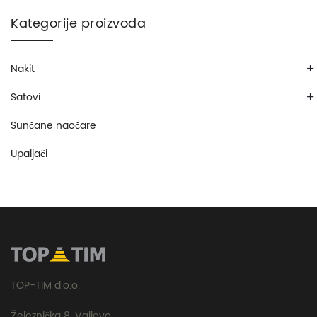
Kategorije proizvoda
+
Nakit
+
Satovi
Sunčane naočare
Upaljači
TOP-TIM d.o.o.
Železnička 8, Valjevo