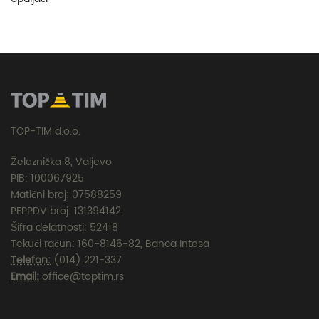
TOP-TIM d.o.o.
Železnička 8, Valjevo
PIB: 100067925
Matični broj: 07588259
PEPPDV broj: 131394142
Šifra delatnosti: 52418
Tekući račun: 160-8146-82, Banca Intesa
Telefon:
(014) 221-337
Email:
office@toptim.rs