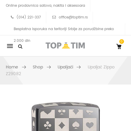
Online prodavnica satova, nakita i aksesoara
(014) 221-337
office@toptim.rs
Besplatna isporuka na teritoriji Srbije za porudžbine preko
2.000 din
0
Mobile
navigation
Home
Shop
Upaljači
Upaljač Zippo
Z29082
Skip to content