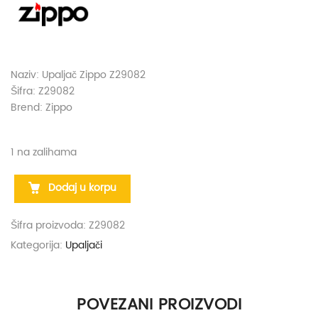
Naziv: Upaljač Zippo Z29082
Šifra: Z29082
Brend: Zippo
1 na zalihama
Dodaj u korpu
Šifra proizvoda:
Z29082
Kategorija:
Upaljači
POVEZANI PROIZVODI