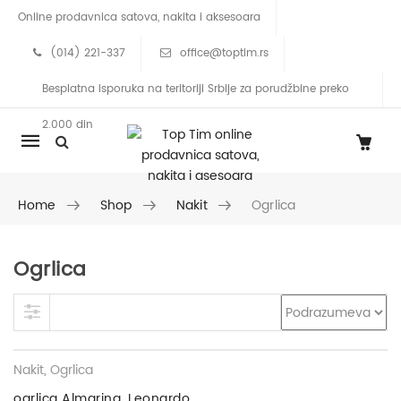
Online prodavnica satova, nakita i aksesoara
(014) 221-337
office@toptim.rs
Besplatna isporuka na teritoriji Srbije za porudžbine preko
2.000 din
Mobile
navigation
Home
Shop
Nakit
Ogrlica
Ogrlica
Skip to content
Nakit
,
Ogrlica
ogrlica Almarina, Leonardo