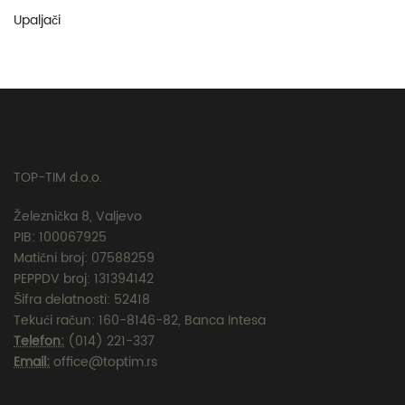
Upaljači
TOP-TIM d.o.o.
Železnička 8, Valjevo
PIB: 100067925
Matični broj: 07588259
PEPPDV broj: 131394142
Šifra delatnosti: 52418
Tekući račun: 160-8146-82, Banca Intesa
Telefon:
(014) 221-337
Email:
office@toptim.rs