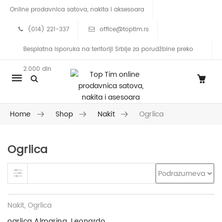
Online prodavnica satova, nakita i aksesoara
(014) 221-337
office@toptim.rs
Besplatna isporuka na teritoriji Srbije za porudžbine preko
2.000 din
Mobile
navigation
Home
Shop
Nakit
Ogrlica
Ogrlica
Skip to content
Nakit
,
Ogrlica
ogrlica Almarina, Leonardo