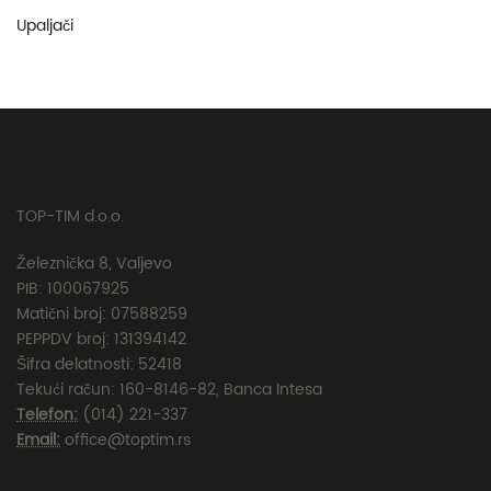
Upaljači
TOP-TIM d.o.o.
Železnička 8, Valjevo
PIB: 100067925
Matični broj: 07588259
PEPPDV broj: 131394142
Šifra delatnosti: 52418
Tekući račun: 160-8146-82, Banca Intesa
Telefon:
(014) 221-337
Email:
office@toptim.rs