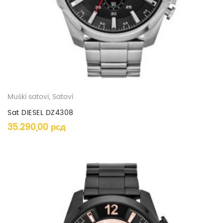
Muški satovi
,
Satovi
Sat DIESEL DZ4308
35.290,00
рсд