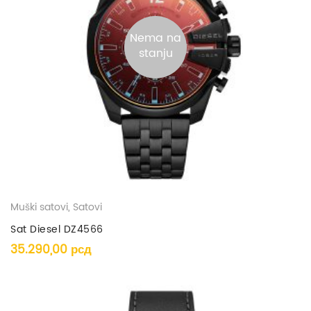
Nema na
stanju
Muški satovi
,
Satovi
Sat Diesel DZ4566
35.290,00
рсд