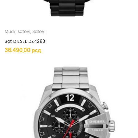
Muški satovi
,
Satovi
Sat DIESEL DZ4283
36.490,00
рсд