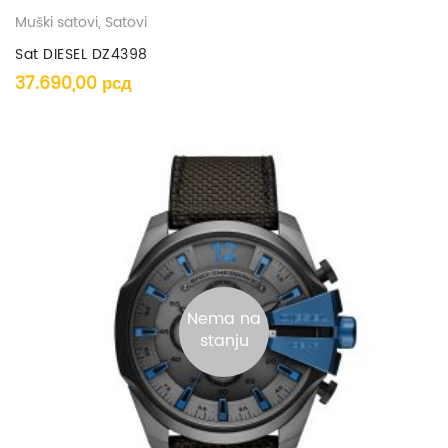
Muški satovi
,
Satovi
Sat DIESEL DZ4398
37.690,00
рсд
Nema na
stanju