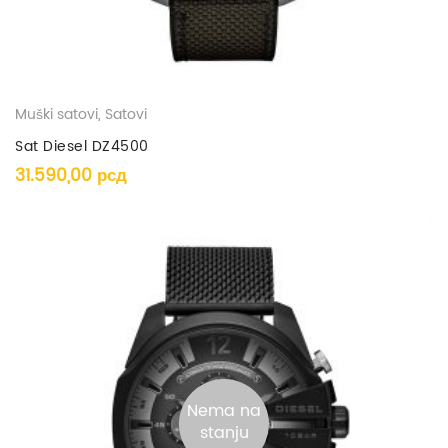
Muški satovi
,
Satovi
Sat Diesel DZ4500
31.590,00
рсд
Nema na
stanju