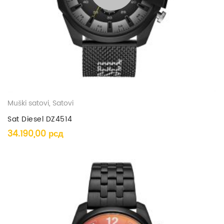
Muški satovi
,
Satovi
Sat Diesel DZ4514
34.190,00
рсд