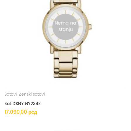
Nema na
stanju
Satovi
,
Ženski satovi
Sat DKNY NY2343
17.090,00
рсд