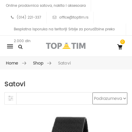
Online prodavnica satova, nakita i aksesoara
(014) 221-337
office@toptim.rs
Besplatna isporuka na teritoriji Srbije za porudžbine preko
2.000 din
0
Mobile
navigation
Home
Shop
Satovi
Satovi
Skip to content