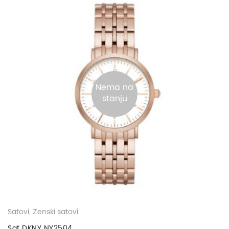
Nema na
stanju
Satovi
,
Ženski satovi
Sat DKNY NY2504