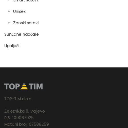
Smart satovi
Unisex
Ženski satovi
Sunčane naočare
Upaljači
TOP-TIM d.o.o.
Železnička 8, Valjevo
PIB: 100067925
Matični broj: 07588259