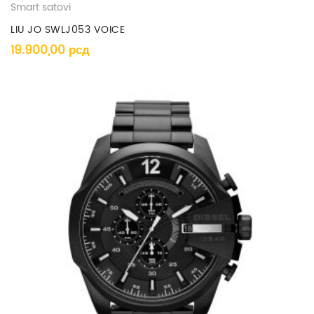
Smart satovi
LIU JO SWLJ053 VOICE
19.900,00
рсд