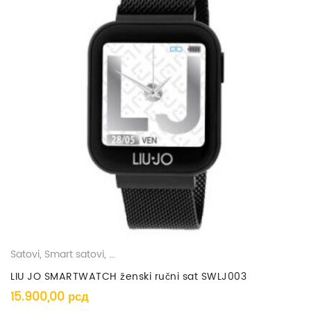
Satovi
,
Smart satovi
,
Ženski satovi
LIU JO SMARTWATCH ženski ručni sat SWLJ003
15.900,00
рсд