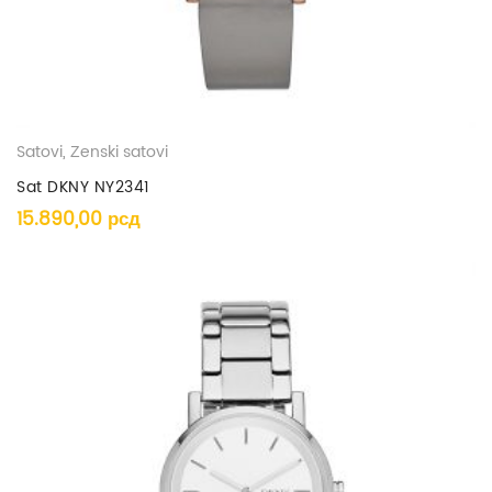
Satovi
,
Ženski satovi
Sat DKNY NY2341
15.890,00
рсд