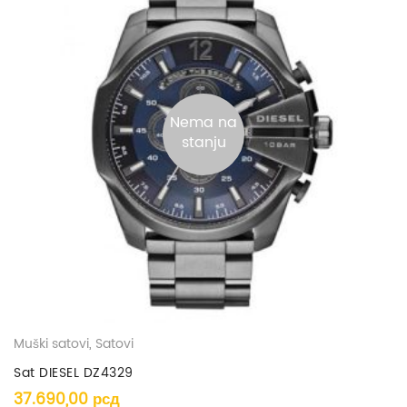
Nema na
stanju
Muški satovi
,
Satovi
Sat DIESEL DZ4329
37.690,00
рсд