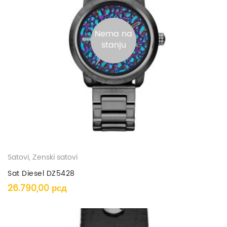
Nema na
stanju
Satovi
,
Ženski satovi
Sat Diesel DZ5428
26.790,00
рсд