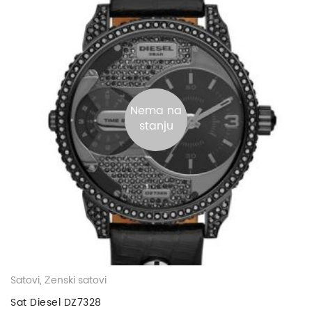
Nema na
stanju
Satovi
,
Ženski satovi
Sat Diesel DZ7328