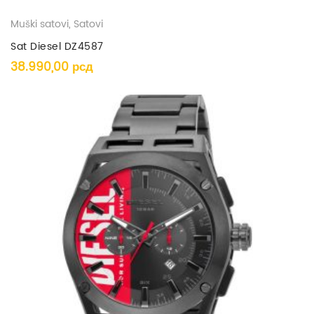
Muški satovi
,
Satovi
Sat Diesel DZ4587
38.990,00
рсд