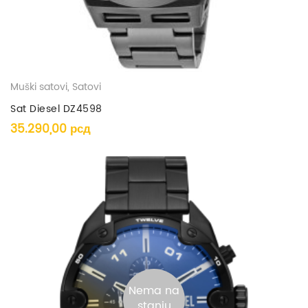
Muški satovi
,
Satovi
Sat Diesel DZ4598
35.290,00
рсд
Nema na
stanju