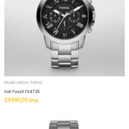
Muški satovi
,
Satovi
Sat Fossil FS4736
23.090,00
рсд