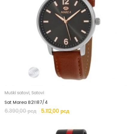
Muški satovi
,
Satovi
Sat Marea B21187/4
6.390,00
рсд
5.112,00
рсд