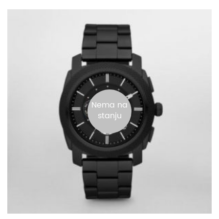
Nema na
stanju