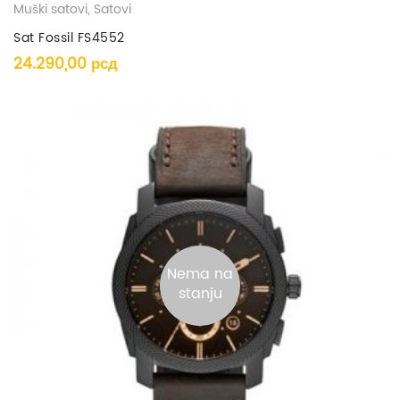
Muški satovi
,
Satovi
Sat Fossil FS4552
24.290,00
рсд
Nema na
stanju