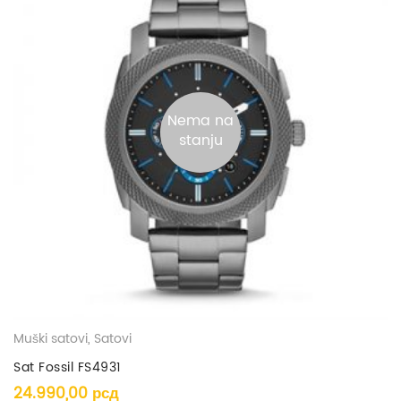
Nema na
stanju
Muški satovi
,
Satovi
Sat Fossil FS4931
24.990,00
рсд