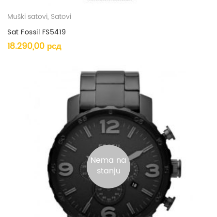
Muški satovi
,
Satovi
Sat Fossil FS5419
18.290,00
рсд
Nema na
stanju