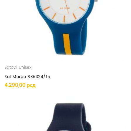
Satovi
,
Unisex
Sat Marea B35324/15
4.290,00
рсд