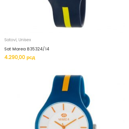
Satovi
,
Unisex
Sat Marea B35324/14
4.290,00
рсд