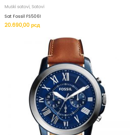
Muški satovi
,
Satovi
Sat Fossil FS5061
20.690,00
рсд