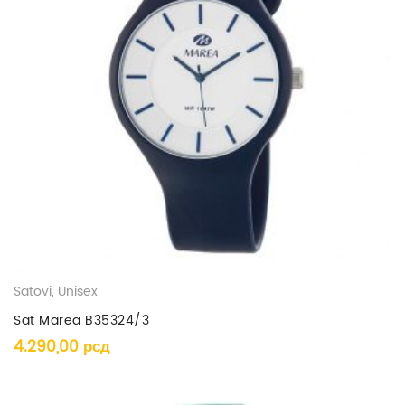
Satovi
,
Unisex
Sat Marea B35324/3
4.290,00
рсд