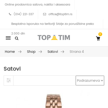
Online prodavnica satova, nakita i aksesoara
(014) 221-337
office@toptim.rs
Besplatna isporuka na teritoriji Srbije za porudžbine preko
2.000 din
0
Mobile
navigation
Home
Shop
Satovi
Strana 4
Satovi
Skip to content