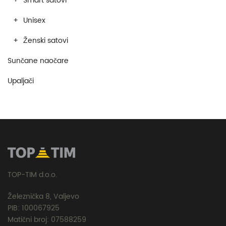
Smart satovi
Unisex
Ženski satovi
Sunčane naočare
Upaljači
TOP-TIM d.o.o.
Železnička 8, Valjevo
PIB: 100067925
Matični broj: 07588259