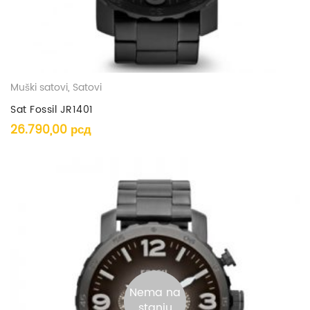
Muški satovi
,
Satovi
Sat Fossil JR1401
26.790,00
рсд
Nema na
stanju