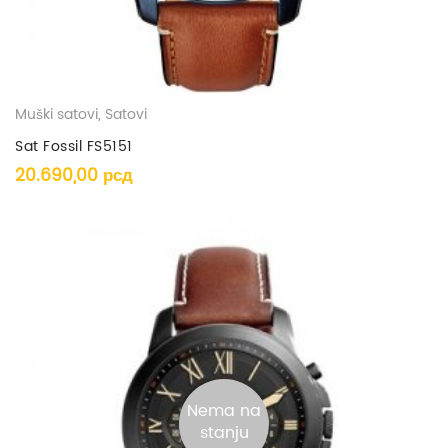
Muški satovi
,
Satovi
Sat Fossil FS5151
20.690,00
рсд
Nema na
stanju