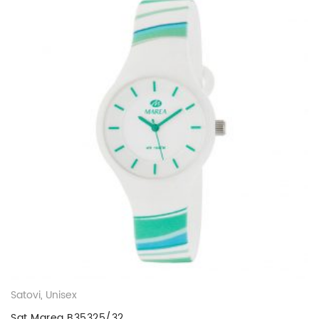
Satovi
,
Unisex
Sat Marea B35325/32