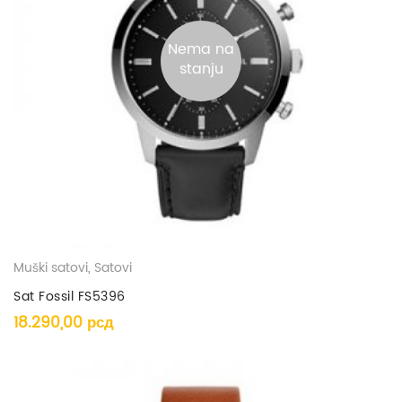
Nema na
stanju
Muški satovi
,
Satovi
Sat Fossil FS5396
18.290,00
рсд