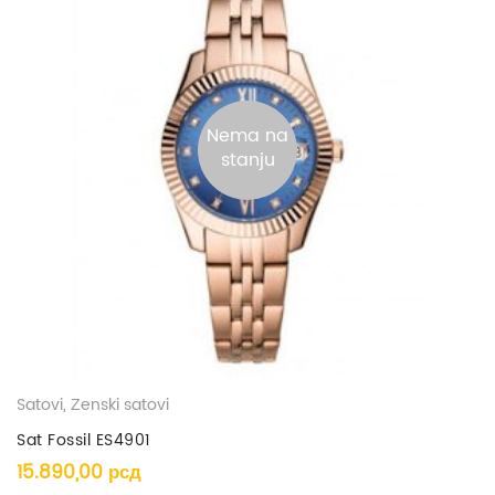
Nema na
stanju
Satovi
,
Ženski satovi
Sat Fossil ES4901
15.890,00
рсд