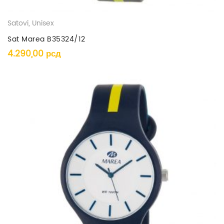
Satovi
,
Unisex
Sat Marea B35324/12
4.290,00
рсд